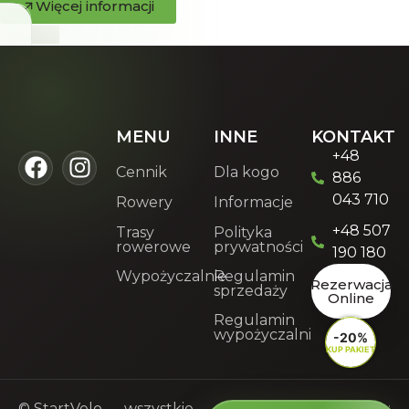
Więcej informacji
MENU
INNE
KONTAKT
+48
Cennik
Dla kogo
886
043 710
Rowery
Informacje
+48 507
Trasy
Polityka
rowerowe
prywatności
190 180
Wypożyczalnie
Regulamin
Rezerwacja
sprzedaży
Online
Regulamin
wypożyczalni
-20%
KUP PAKIET
© StartVelo — wszystkie
Strategia i realizacja: