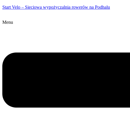
Start Velo – Sieciowa wypożyczalnia rowerów na Podhalu
Menu